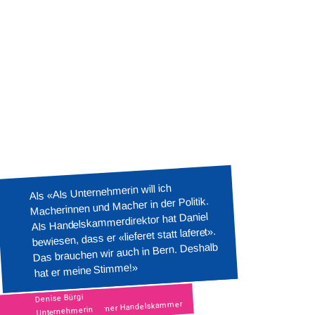
Als «Als Unternehmerin will ich
Macherinnen und Macher in der Politik.
Selber denken ist ein
Als Handelskammerdirektor hat Daniel
unbeschreibliches Talent - wir
bewiesen, dass er «lieferet statt laferet».
sollten die Menschen
Das brauchen wir auch in Bern. Deshalb
unterstützen die noch selber
denken wollen
hat er meine Stimme!»
Rolf Riechsteiner
Denise Bürgi
Präsident Solothurner Handelskammer
Unternehmerin